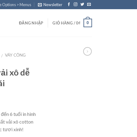
e Options > Menus
Newsletter
0
ĐĂNG NHẬP
GIỎ HÀNG /
0
₫
VÁY CÔNG
/
i xô dễ
ái
đến 6 tuổi in hình
ất vải xô cotton
c tươi xinh!