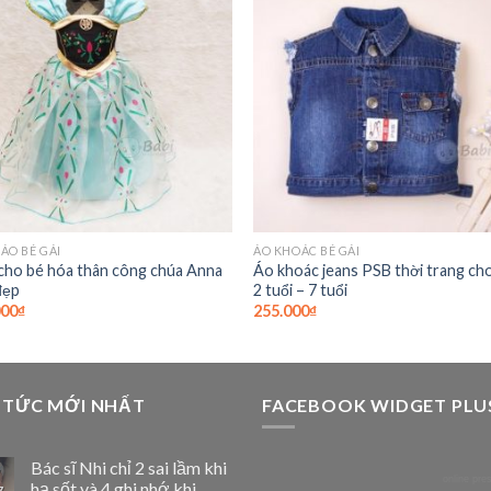
Add to
Add 
Wishlist
Wishl
ÁO BÉ GÁI
ÁO KHOÁC BÉ GÁI
cho bé hóa thân công chúa Anna
Áo khoác jeans PSB thời trang ch
đẹp
2 tuổi – 7 tuổi
000
₫
255.000
₫
 TỨC MỚI NHẤT
FACEBOOK WIDGET PLU
Bác sĩ Nhi chỉ 2 sai lầm khi
online pres
hạ sốt và 4 ghi nhớ khi
7