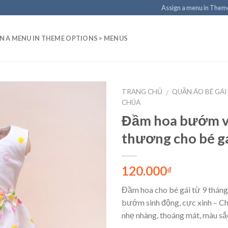
Assign a menu in Them
N A MENU IN THEME OPTIONS > MENUS
TRANG CHỦ
QUẦN ÁO BÉ GÁI
/
CHÚA
Add to
Đầm hoa bướm vả
Wishlist
thương cho bé g
120.000
₫
Đầm hoa cho bé gái từ 9 tháng 
bướm sinh động, cực xinh – Ch
nhẹ nhàng, thoáng mát, màu sắ