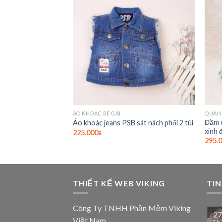
Add to
Wishlist
ÁO KHOÁC BÉ GÁI
QUẦN 
Đầm 
Áo khoác jeans PSB sát nách phối 2 túi
xinh 
225.000
₫
295.
THIẾT KẾ WEB VIKING
TIN
Công Ty TNHH Phần Mềm Viking
27
Việt Nam
Th