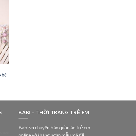
to
ist
o bé
S
BABI – THỜI TRANG TRẺ EM
Babi.vn chuyên bán quần áo trẻ em
cription
online với hàng ngàn mẫu mã để